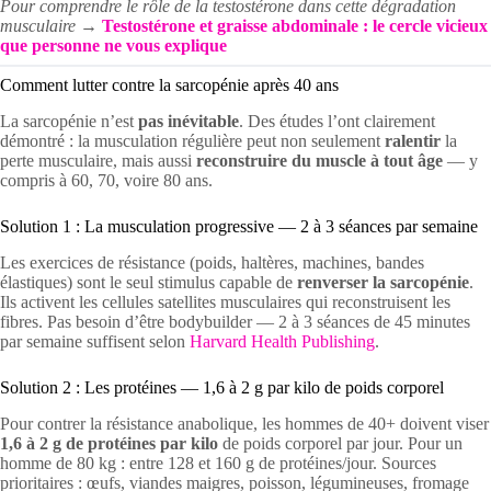
Pour comprendre le rôle de la testostérone dans cette dégradation
musculaire →
Testostérone et graisse abdominale : le cercle vicieux
que personne ne vous explique
Comment lutter contre la sarcopénie après 40 ans
La sarcopénie n’est
pas inévitable
. Des études l’ont clairement
démontré : la musculation régulière peut non seulement
ralentir
la
perte musculaire, mais aussi
reconstruire du muscle à tout âge
— y
compris à 60, 70, voire 80 ans.
Solution 1 : La musculation progressive — 2 à 3 séances par semaine
Les exercices de résistance (poids, haltères, machines, bandes
élastiques) sont le seul stimulus capable de
renverser la sarcopénie
.
Ils activent les cellules satellites musculaires qui reconstruisent les
fibres. Pas besoin d’être bodybuilder — 2 à 3 séances de 45 minutes
par semaine suffisent selon
Harvard Health Publishing
.
Solution 2 : Les protéines — 1,6 à 2 g par kilo de poids corporel
Pour contrer la résistance anabolique, les hommes de 40+ doivent viser
1,6 à 2 g de protéines par kilo
de poids corporel par jour. Pour un
homme de 80 kg : entre 128 et 160 g de protéines/jour. Sources
prioritaires : œufs, viandes maigres, poisson, légumineuses, fromage