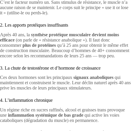
C’est le facteur numéro un. Sans stimulus de résistance, le muscle n’a
aucune raison de se maintenir. Le corps suit le principe « use it or lose
it » (utilise-le ou perds-le).
2. Les apports protéiques insuffisants
Après 40 ans, la
synthèse protéique musculaire devient moins
efficace
(on parle de « résistance anabolique »). Il faut donc
consommer
plus de protéines
qu’à 25 ans pour obtenir le même effet
de construction musculaire. Beaucoup d’hommes de 40+ consomment
encore selon les recommandations de leurs 25 ans — trop peu.
3. La chute de testostérone et d’hormone de croissance
Ces deux hormones sont les principaux
signaux anaboliques
qui
maintiennent et construisent le muscle. Leur déclin naturel après 40 ans
prive les muscles de leurs principaux stimulateurs.
4. L’inflammation chronique
Un régime riche en sucres raffinés, alcool et graisses trans provoque
une
inflammation systémique de bas grade
qui active les voies
cataboliques (dégradation du muscle) en permanence.