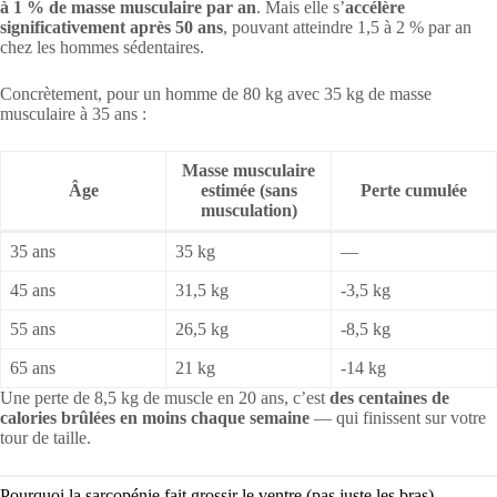
à 1 % de masse musculaire par an
. Mais elle s’
accélère
significativement après 50 ans
, pouvant atteindre 1,5 à 2 % par an
chez les hommes sédentaires.
Concrètement, pour un homme de 80 kg avec 35 kg de masse
musculaire à 35 ans :
Masse musculaire
Âge
estimée (sans
Perte cumulée
musculation)
35 ans
35 kg
—
45 ans
31,5 kg
-3,5 kg
55 ans
26,5 kg
-8,5 kg
65 ans
21 kg
-14 kg
Une perte de 8,5 kg de muscle en 20 ans, c’est
des centaines de
calories brûlées en moins chaque semaine
— qui finissent sur votre
tour de taille.
Pourquoi la sarcopénie fait grossir le ventre (pas juste les bras)