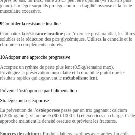
Après 50 ans, un
IMC
entre 23-27 peut être optimal (vs 18,5-25 plus
jeune). Un léger surpoids protège contre la fragilité osseuse et la fonte
musculaire excessive.
9
Contrôler la résistance insuline
Combattez la
résistance insuline
par l’exercice post-prandial, les fibres
solubles et la réduction des pics glycémiques. Utilisez la cannelle et le
chrome en compléments naturels.
10
Adopter une approche progressive
Acceptez un rythme de perte plus lent (0,5kg/semaine max).
Privilégiez la préservation musculaire et la durabilité plutôt que les
résultats rapides qui aggravent le
métabolisme lent
.
Prévenir l’ostéoporose par l’alimentation
Stratégie anti-ostéoporose
La prévention de l’
ostéoporose
passe par un trio gagnant : calcium
(1200mg/jour), vitamine D (800-1000 UI) et exercices en charge. Cette
approche maintient la densité osseuse et prévient les fractures.
Sources de calcium :
Produits laitiers, sardines avec arêtes, brocolis,