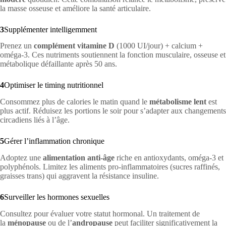
la masse osseuse et améliore la santé articulaire.
3
Supplémenter intelligemment
Prenez un
complément vitamine D
(1000 UI/jour) + calcium +
oméga-3. Ces nutriments soutiennent la fonction musculaire, osseuse et
métabolique défaillante après 50 ans.
4
Optimiser le timing nutritionnel
Consommez plus de calories le matin quand le
métabolisme lent
est
plus actif. Réduisez les portions le soir pour s’adapter aux changements
circadiens liés à l’âge.
5
Gérer l’inflammation chronique
Adoptez une
alimentation anti-âge
riche en antioxydants, oméga-3 et
polyphénols. Limitez les aliments pro-inflammatoires (sucres raffinés,
graisses trans) qui aggravent la résistance insuline.
6
Surveiller les hormones sexuelles
Consultez pour évaluer votre statut hormonal. Un traitement de
la
ménopause
ou de l’
andropause
peut faciliter significativement la