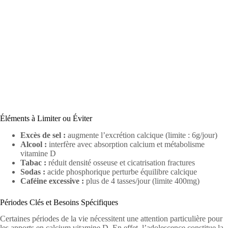
Éléments à Limiter ou Éviter
Excès de sel :
augmente l’excrétion calcique (limite : 6g/jour)
Alcool :
interfère avec absorption calcium et métabolisme
vitamine D
Tabac :
réduit densité osseuse et cicatrisation fractures
Sodas :
acide phosphorique perturbe équilibre calcique
Caféine excessive :
plus de 4 tasses/jour (limite 400mg)
Périodes Clés et Besoins Spécifiques
Certaines périodes de la vie nécessitent une attention particulière pour
les apports en calcium vitamine D. En effet, l’adolescence constitue la