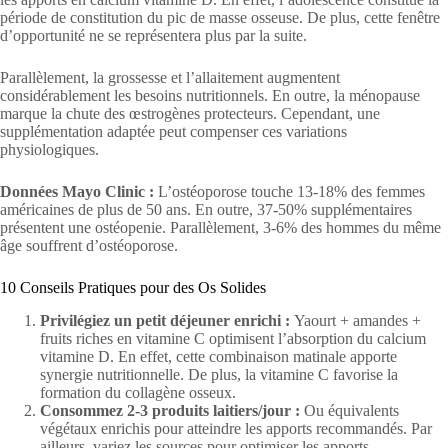
période de constitution du pic de masse osseuse. De plus, cette fenêtre
d’opportunité ne se représentera plus par la suite.
Parallèlement, la grossesse et l’allaitement augmentent
considérablement les besoins nutritionnels. En outre, la ménopause
marque la chute des œstrogènes protecteurs. Cependant, une
supplémentation adaptée peut compenser ces variations
physiologiques.
Données Mayo Clinic :
L’ostéoporose touche 13-18% des femmes
américaines de plus de 50 ans. En outre, 37-50% supplémentaires
présentent une ostéopenie. Parallèlement, 3-6% des hommes du même
âge souffrent d’ostéoporose.
10 Conseils Pratiques pour des Os Solides
Privilégiez un petit déjeuner enrichi :
Yaourt + amandes +
fruits riches en vitamine C optimisent l’absorption du calcium
vitamine D. En effet, cette combinaison matinale apporte
synergie nutritionnelle. De plus, la vitamine C favorise la
formation du collagène osseux.
Consommez 2-3 produits laitiers/jour :
Ou équivalents
végétaux enrichis pour atteindre les apports recommandés. Par
ailleurs, variez les sources pour optimiser les apports