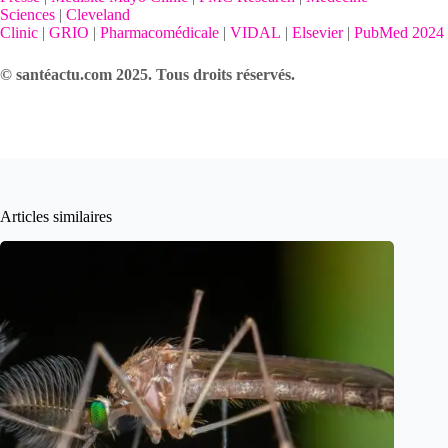
Sciences
|
Cleveland
Clinic
|
GRIO
|
Pharmacomédicale
|
VIDAL
|
Elsevier
|
PubMed 2024
© santéactu.com 2025. Tous droits réservés.
Articles similaires