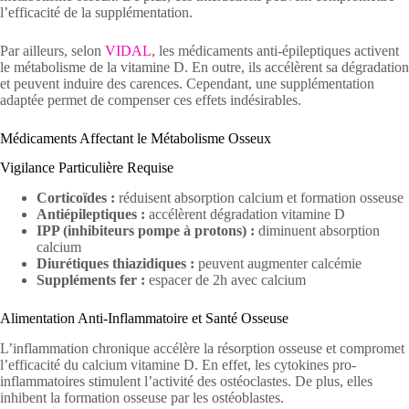
l’efficacité de la supplémentation.
Par ailleurs, selon
VIDAL
, les médicaments anti-épileptiques activent
le métabolisme de la vitamine D. En outre, ils accélèrent sa dégradation
et peuvent induire des carences. Cependant, une supplémentation
adaptée permet de compenser ces effets indésirables.
Médicaments Affectant le Métabolisme Osseux
Vigilance Particulière Requise
Corticoïdes :
réduisent absorption calcium et formation osseuse
Antiépileptiques :
accélèrent dégradation vitamine D
IPP (inhibiteurs pompe à protons) :
diminuent absorption
calcium
Diurétiques thiazidiques :
peuvent augmenter calcémie
Suppléments fer :
espacer de 2h avec calcium
Alimentation Anti-Inflammatoire et Santé Osseuse
L’inflammation chronique accélère la résorption osseuse et compromet
l’efficacité du calcium vitamine D. En effet, les cytokines pro-
inflammatoires stimulent l’activité des ostéoclastes. De plus, elles
inhibent la formation osseuse par les ostéoblastes.