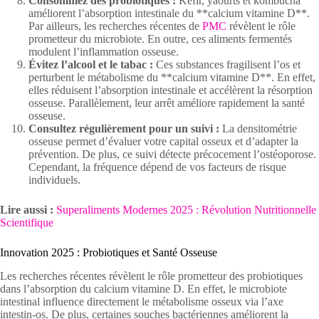
Consommez des probiotiques :
Kéfir, yaourts et kombucha
améliorent l’absorption intestinale du **calcium vitamine D**.
Par ailleurs, les recherches récentes de
PMC
révèlent le rôle
prometteur du microbiote. En outre, ces aliments fermentés
modulent l’inflammation osseuse.
Évitez l’alcool et le tabac :
Ces substances fragilisent l’os et
perturbent le métabolisme du **calcium vitamine D**. En effet,
elles réduisent l’absorption intestinale et accélèrent la résorption
osseuse. Parallèlement, leur arrêt améliore rapidement la santé
osseuse.
Consultez régulièrement pour un suivi :
La densitométrie
osseuse permet d’évaluer votre capital osseux et d’adapter la
prévention. De plus, ce suivi détecte précocement l’ostéoporose.
Cependant, la fréquence dépend de vos facteurs de risque
individuels.
Lire aussi :
Superaliments Modernes 2025 : Révolution Nutritionnelle
Scientifique
Innovation 2025 : Probiotiques et Santé Osseuse
Les recherches récentes révèlent le rôle prometteur des probiotiques
dans l’absorption du calcium vitamine D. En effet, le microbiote
intestinal influence directement le métabolisme osseux via l’axe
intestin-os. De plus, certaines souches bactériennes améliorent la