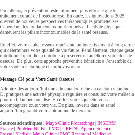
Par ailleurs, la prévention reste infiniment plus efficace que le
traitement curatif de l’ostéoporose. En outre, les innovations 2025
ouvrent de nouvelles perspectives thérapeutiques prometteuses.
Cependant, les fondamentaux nutritionnels et l’activité physique
demeurent les piliers incontournables de la santé osseuse.
En effet, votre capital osseux représente un investissement à long terme
qui déterminera votre qualité de vie future. Parallèlement, chaque geste
nutritionnel quotidien contribue à préserver ou améliorer votre densité
osseuse. De plus, cette approche préventive bénéficie à l’ensemble de
votre santé métabolique et cardiovasculaire.
Message Clé pour Votre Santé Osseuse
Adoptez dès aujourd’hui une alimentation riche en calcium vitamine
D, pratiquez une activité physique régulière et consultez votre médecin
pour un bilan personnalisé. En effet, votre squelette vous
accompagnera toute votre vie. De plus, investir dans sa santé
aujourd’hui garantit votre autonomie de demain.
Sources scientifiques :
Mayo Clinic Proceedings
|
INSERM
France
|
PubMed NCBI
|
PMC
|
CERIN
|
Agence Science
Presse
|
Medisite Mayo Clinic
|
PMC Research
|
Médecine