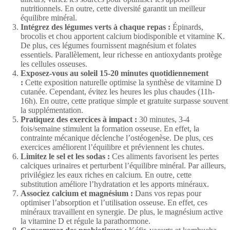
nutritionnels. En outre, cette diversité garantit un meilleur
équilibre minéral.
Intégrez des légumes verts à chaque repas :
Épinards,
brocolis et chou apportent calcium biodisponible et vitamine K.
De plus, ces légumes fournissent magnésium et folates
essentiels. Parallèlement, leur richesse en antioxydants protège
les cellules osseuses.
Exposez-vous au soleil 15-20 minutes quotidiennement
:
Cette exposition naturelle optimise la synthèse de vitamine D
cutanée. Cependant, évitez les heures les plus chaudes (11h-
16h). En outre, cette pratique simple et gratuite surpasse souvent
la supplémentation.
Pratiquez des exercices à impact :
30 minutes, 3-4
fois/semaine stimulent la formation osseuse. En effet, la
contrainte mécanique déclenche l’ostéogenèse. De plus, ces
exercices améliorent l’équilibre et préviennent les chutes.
Limitez le sel et les sodas :
Ces aliments favorisent les pertes
calciques urinaires et perturbent l’équilibre minéral. Par ailleurs,
privilégiez les eaux riches en calcium. En outre, cette
substitution améliore l’hydratation et les apports minéraux.
Associez calcium et magnésium :
Dans vos repas pour
optimiser l’absorption et l’utilisation osseuse. En effet, ces
minéraux travaillent en synergie. De plus, le magnésium active
la vitamine D et régule la parathormone.