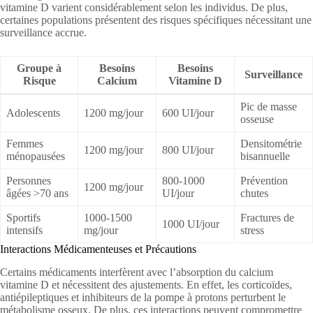
vitamine D varient considérablement selon les individus. De plus,
certaines populations présentent des risques spécifiques nécessitant une
surveillance accrue.
Groupe à
Besoins
Besoins
Surveillance
Risque
Calcium
Vitamine D
Pic de masse
Adolescents
1200 mg/jour
600 UI/jour
osseuse
Femmes
Densitométrie
1200 mg/jour
800 UI/jour
ménopausées
bisannuelle
Personnes
800-1000
Prévention
1200 mg/jour
âgées >70 ans
UI/jour
chutes
Sportifs
1000-1500
Fractures de
1000 UI/jour
intensifs
mg/jour
stress
Interactions Médicamenteuses et Précautions
Certains médicaments interfèrent avec l’absorption du calcium
vitamine D et nécessitent des ajustements. En effet, les corticoïdes,
antiépileptiques et inhibiteurs de la pompe à protons perturbent le
métabolisme osseux. De plus, ces interactions peuvent compromettre