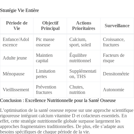
Stratégie Vie Entière
Période de
Objectif
Actions
Surveillance
Vie
Principal
Prioritaires
Enfance/Adol
Pic masse
Calcium,
Croissance,
escence
osseuse
sport, soleil
fractures
Maintien
Équilibre
Facteurs de
Adulte jeune
capital
nutritionnel
risque
Limitation
Supplémentati
Ménopause
Densitométrie
pertes
on, THS
Prévention
Chutes,
Vieillissement
Autonomie
fractures
nutrition
Conclusion : Excellence Nutritionnelle pour la Santé Osseuse
L’optimisation de la santé osseuse repose sur une approche scientifique
rigoureuse intégrant calcium vitamine D et cofacteurs essentiels. En
effet, cette stratégie nutritionnelle globale surpasse largement les
approches fragmentaires traditionnelles. De plus, elle s’adapte aux
besoins spécifiques de chaque période de la vie.