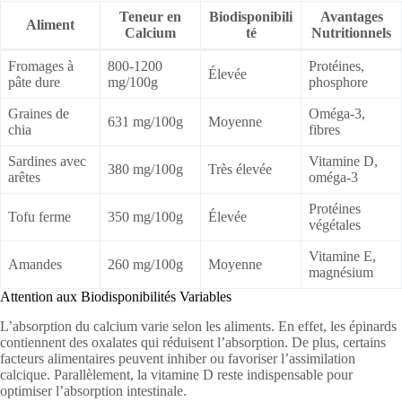
Teneur en
Biodisponibili
Avantages
Aliment
Calcium
té
Nutritionnels
Fromages à
800-1200
Protéines,
Élevée
pâte dure
mg/100g
phosphore
Graines de
Oméga-3,
631 mg/100g
Moyenne
chia
fibres
Sardines avec
Vitamine D,
380 mg/100g
Très élevée
arêtes
oméga-3
Protéines
Tofu ferme
350 mg/100g
Élevée
végétales
Vitamine E,
Amandes
260 mg/100g
Moyenne
magnésium
Attention aux Biodisponibilités Variables
L’absorption du calcium varie selon les aliments. En effet, les épinards
contiennent des oxalates qui réduisent l’absorption. De plus, certains
facteurs alimentaires peuvent inhiber ou favoriser l’assimilation
calcique. Parallèlement, la vitamine D reste indispensable pour
optimiser l’absorption intestinale.