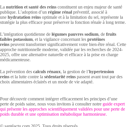
La
nutrition et santé des reins
constituent un enjeu majeur de santé
publique. L’adoption d’un
régime rénal
préventif, associé à
une
hydratation reins
optimale et à la limitation du sel, représente la
stratégie la plus efficace pour préserver la fonction rénale à long terme.
L’intégration quotidienne de
légumes pauvres sodium
, de
fruits
faibles potassium
, et la vigilance concernant les
protéines
reins
peuvent transformer significativement votre bien-être rénal. Cette
approche nutritionnelle moderne, validée par les recherches de 2024-
2025, offre une alternative naturelle et efficace à la prise en charge
médicamenteuse.
La prévention des
calculs rénaux
, la gestion de l’
hypertension
reins
et la lutte contre la
sédentarité reins
passent avant tout par des
choix alimentaires éclairés et un mode de vie adapté.
Pour découvrir comment intégrer efficacement les principes d’une
perte de poids saine, nous vous invitons à consulter notre
guide expert
qui présente les approches scientifiquement validées pour une perte de
poids durable et une optimisation métabolique harmonieuse.
© santéactu.com 2025. Tous droits réservés.