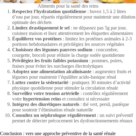
Aliments pour la santé des reins
Respectez l’hydratation quotidienne
: buvez 1,5 à 2 litres
d’eau par jour, répartis régulièrement pour maintenir une dilution
optimale des déchets
Limitez drastiquement le sel
: ne dépassez pas 5g par jour,
cuisinez maison et lisez attentivement les étiquettes alimentaires
Équilibrez vos protéines
: limitez les protéines animales à 2-3
portions hebdomadaires et privilégiez les sources végétales
Choisissez des légumes pauvres sodium
: concombre,
courgette, brocoli pour réduire la charge sodée quotidienne
Privilégiez les fruits faibles potassium
: pommes, poires,
fraises pour éviter les surcharges électrolytiques
Adoptez une alimentation alcalinisante
: augmentez fruits et
légumes pour maintenir l’équilibre acido-basique rénal
Luttez contre la sédentarité
: pratiquez 30 minutes d’activité
physique quotidienne pour stimuler la circulation rénale
Surveillez votre tension artérielle
: contrôlez régulièrement
votre
hypertension reins
et consultez si nécessaire
Intégrez des diurétiques naturels
: thé vert, persil, pastèque
pour soutenir l’élimination rénale naturelle
Consultez un néphrologue régulièrement
: un suivi préventif
permet de détecter précocement les dysfonctionnements rénaux
Conclusion : vers une approche préventive de la santé rénale