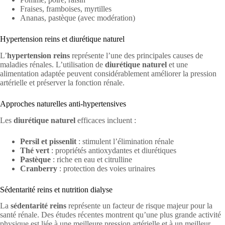
Fraises, framboises, myrtilles
Ananas, pastèque (avec modération)
Hypertension reins et diurétique naturel
L’
hypertension reins
représente l’une des principales causes de
maladies rénales. L’utilisation de
diurétique naturel
et une
alimentation adaptée peuvent considérablement améliorer la pression
artérielle et préserver la fonction rénale.
Approches naturelles anti-hypertensives
Les
diurétique naturel
efficaces incluent :
Persil et pissenlit
: stimulent l’élimination rénale
Thé vert
: propriétés antioxydantes et diurétiques
Pastèque
: riche en eau et citrulline
Cranberry
: protection des voies urinaires
Sédentarité reins et nutrition dialyse
La
sédentarité reins
représente un facteur de risque majeur pour la
santé rénale. Des études récentes montrent qu’une plus grande activité
physique est liée à une meilleure pression artérielle et à un meilleur