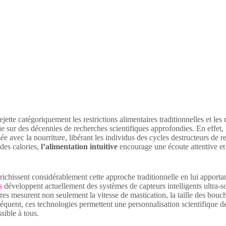
ette catégoriquement les restrictions alimentaires traditionnelles et le
e sur des décennies de recherches scientifiques approfondies. En effet,
avec la nourriture, libérant les individus des cycles destructeurs de re
 des calories,
l’alimentation intuitive
encourage une écoute attentive et 
chissent considérablement cette approche traditionnelle en lui apportan
s
développent actuellement des systèmes de capteurs intelligents ultra-s
es mesurent non seulement la vitesse de mastication, la taille des bouch
quent, ces technologies permettent une personnalisation scientifique 
sible à tous.