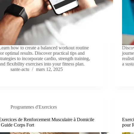
Learn how to create a balanced workout routine
Discov
for optimal results. Discover practical tips and
journe
strategies to incorporate cardio, strength training,
realis
and flexibility exercises into your fitness plan.
a sust
sante-actu
mars 12, 2025
Programmes d'Exercices
Exercices de Renforcement Musculaire à Domicile
Exerc
: Guide Corps Fort
pour R