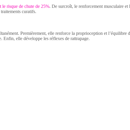
nt le risque de chute de 25%
. De surcroît, le renforcement musculaire et
raitements curatifs.
ultanément. Premièrement, elle renforce la proprioception et l’équilibr
e. Enfin, elle développe les réflexes de rattrapage.