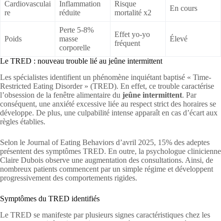
Cardiovasculai
Inflammation
Risque
En cours
re
réduite
mortalité x2
Perte 5-8%
Effet yo-yo
Poids
masse
Élevé
fréquent
corporelle
Le TRED : nouveau trouble lié au jeûne intermittent
Les spécialistes identifient un phénomène inquiétant baptisé « Time-
Restricted Eating Disorder » (TRED). En effet, ce trouble caractérise
l’obsession de la fenêtre alimentaire du
jeûne intermittent
. Par
conséquent, une anxiété excessive liée au respect strict des horaires se
développe. De plus, une culpabilité intense apparaît en cas d’écart aux
règles établies.
Selon le Journal of Eating Behaviors d’avril 2025, 15% des adeptes
présentent des symptômes TRED. En outre, la psychologue clinicienne
Claire Dubois observe une augmentation des consultations. Ainsi, de
nombreux patients commencent par un simple régime et développent
progressivement des comportements rigides.
Symptômes du TRED identifiés
Le TRED se manifeste par plusieurs signes caractéristiques chez les